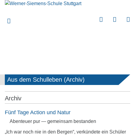
submenu
submenu
submenu
submenu
Aus dem Schulleben (Archiv)
submenu
Archiv
Fünf Tage Action und Natur
Abenteuer pur — gemeinsam bestanden
„Ich war noch nie in den Bergen“, verkündete ein Schüler