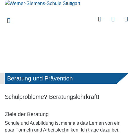
submenu
submenu
submenu
submenu
submenu
submenu
submenu
Beratung und Prävention
submenu
submenu
Schulprobleme? Beratungslehrkraft!
submenu
submenu
Ziele der Beratung
Schule und Ausbildung ist mehr als das Lernen von ein
submenu
paar Formeln und Arbeitstechniken! Ich trage dazu bei,