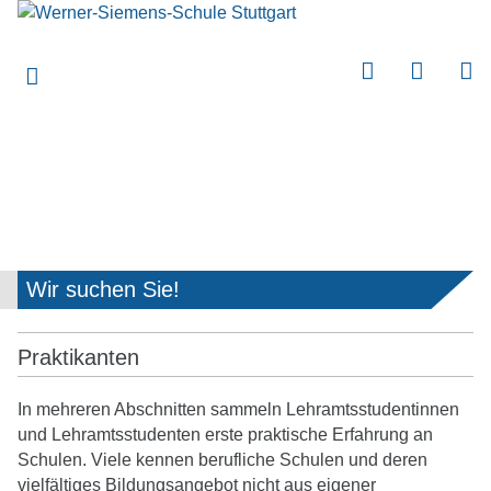
submenu
submenu
submenu
submenu
submenu
submenu
submenu
Wir suchen Sie!
submenu
Praktikanten
In mehreren Abschnitten sammeln Lehramtsstudentinnen
und Lehramtsstudenten erste praktische Erfahrung an
Schulen. Viele kennen berufliche Schulen und deren
vielfältiges Bildungsangebot nicht aus eigener