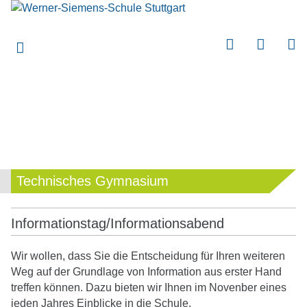
submenu
submenu
submenu
submenu
submenu
submenu
submenu
Technisches Gymnasium
submenu
submenu
Informationstag/Informationsabend
submenu
Wir wollen, dass Sie die Entscheidung für Ihren weiteren
submenu
Weg auf der Grundlage von Information aus erster Hand
treffen können. Dazu bieten wir Ihnen im Novenber eines
submenu
jeden Jahres Einblicke in die Schule.