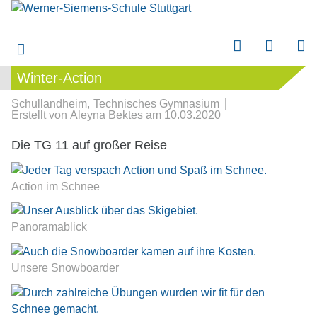
Winter-Action
Winter-Action
submenu
Schullandheim
Technisches Gymnasium
submenu
Erstellt von
Aleyna Bektes
am
10.03.2020
Die TG 11 auf großer Reise
submenu
submenu
Action im Schnee
submenu
Panoramablick
Unsere Snowboarder