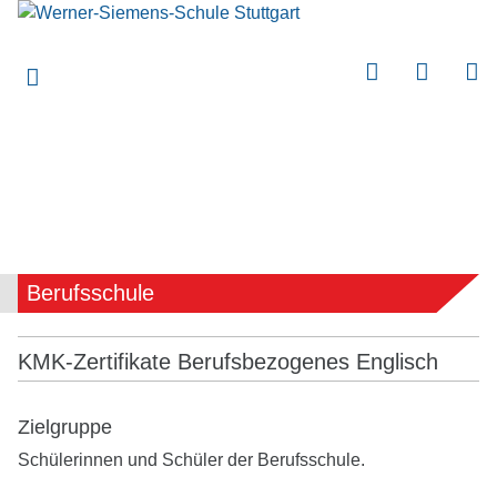
submenu
submenu
submenu
submenu
submenu
submenu
submenu
Berufsschule
submenu
submenu
KMK-Zertifikate Berufsbezogenes Englisch
submenu
submenu
Zielgruppe
Schülerinnen und Schüler der Berufsschule.
submenu