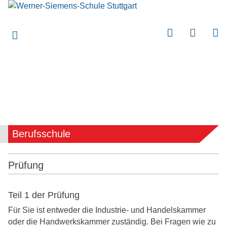
submenu
submenu
submenu
submenu
submenu
submenu
submenu
Berufsschule
submenu
submenu
Prüfung
submenu
submenu
Teil 1 der Prüfung
Für Sie ist entweder die Industrie- und Handelskammer
submenu
oder die Handwerkskammer zuständig. Bei Fragen wie zu