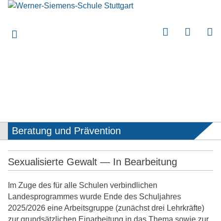
submenu
submenu
submenu
submenu
submenu
submenu
submenu
Beratung und Prävention
submenu
submenu
Sexualisierte Gewalt — In Bearbeitung
submenu
submenu
Im Zuge des für alle Schulen verbindlichen
Landesprogrammes wurde Ende des Schuljahres
submenu
2025/2026 eine Arbeitsgruppe (zunächst drei Lehrkräfte)
zur grundsätzlichen Einarbeitung in das Thema sowie zur