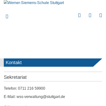
submenu
submenu
submenu
submenu
submenu
submenu
Kontakt
submenu
Sekretariat
Telefon: 0711 216 59900
E-Mail: wss-verwaltung@stuttgart.de