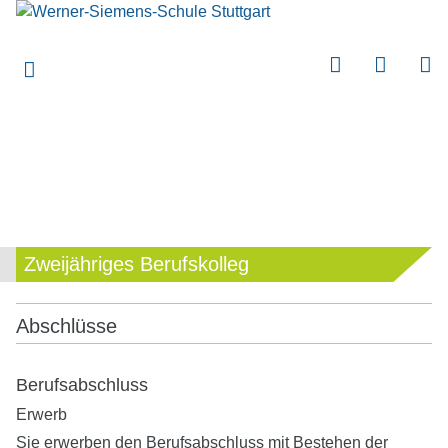
submenu
submenu
submenu
submenu
submenu
submenu
submenu
Zweijähriges Berufskolleg
submenu
submenu
Abschlüsse
submenu
submenu
Berufsabschluss
Erwerb
submenu
Sie erwerben den Berufsabschluss mit Bestehen der