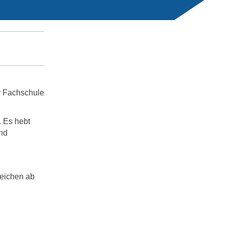
r Fachschule
. Es hebt
und
reichen ab