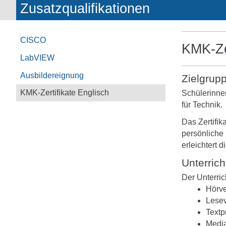
Zusatzqualifikationen
CISCO
KMK-Ze
LabVIEW
Ausbildereignung
Zielgrup
KMK-Zertifikate Englisch
Schülerinne
für Technik.
Das Zertifik
persönliche
erleichtert 
Unterrich
Der Unterri
Hörve
Lese
Textp
Media