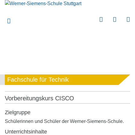
submenu
submenu
submenu
submenu
submenu
submenu
submenu
Fachschule für Technik
submenu
submenu
Vorbereitungskurs CISCO
submenu
Zielgruppe
submenu
Schülerinnen und Schüler der Werner-Siemens-Schule.
submenu
Unterrichtsinhalte