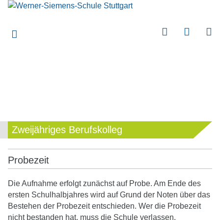
submenu
submenu
submenu
submenu
submenu
submenu
submenu
Zweijähriges Berufskolleg
submenu
submenu
Probezeit
submenu
Die Aufnahme erfolgt zunächst auf Probe. Am Ende des
submenu
ersten Schulhalbjahres wird auf Grund der Noten über das
Bestehen der Probezeit entschieden. Wer die Probezeit
submenu
nicht bestanden hat, muss die Schule verlassen.