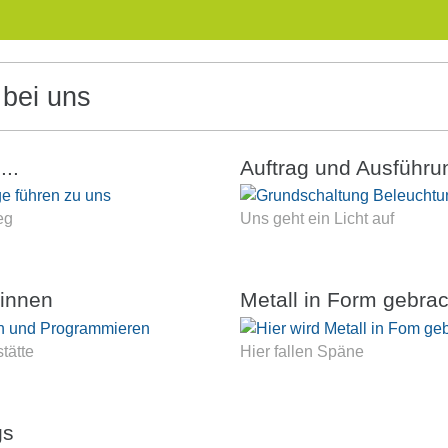
l bei uns
..
Auftrag und Ausführu
eg
Uns geht ein Licht auf
rinnen
Metall in Form gebrac
tätte
Hier fallen Späne
gs