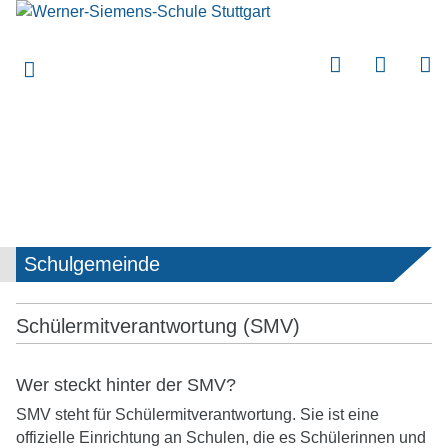
submenu
submenu
submenu
submenu
submenu
submenu
submenu
Schulgemeinde
submenu
submenu
Schülermitverantwortung (SMV)
submenu
submenu
Wer steckt hinter der SMV?
SMV steht für
Schülermitverantwortung
. Sie ist eine
submenu
offizielle Einrichtung an Schulen, die es Schülerinnen und