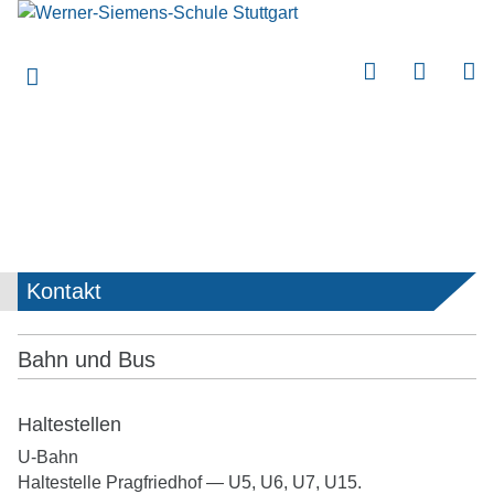
submenu
submenu
submenu
submenu
submenu
submenu
Kontakt
submenu
Bahn und Bus
Haltestellen
U-Bahn
Haltestelle Pragfriedhof — U5, U6, U7, U15.