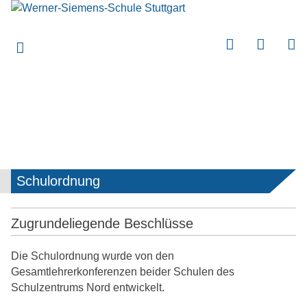
submenu
submenu
submenu
submenu
submenu
submenu
submenu
Schulordnung
submenu
submenu
Zugrundeliegende Beschlüsse
submenu
Die Schulordnung wurde von den
submenu
Gesamtlehrerkonferenzen beider Schulen des
Schulzentrums Nord entwickelt.
submenu