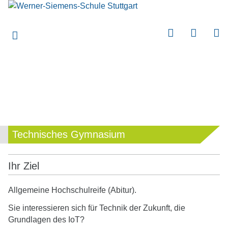
submenu
submenu
submenu
submenu
submenu
submenu
submenu
Technisches Gymnasium
submenu
submenu
Ihr Ziel
submenu
Allgemeine Hochschulreife (Abitur).
submenu
Sie interessieren sich für Technik der Zukunft, die
submenu
Grundlagen des IoT?