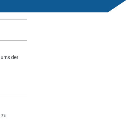
siums der
 zu