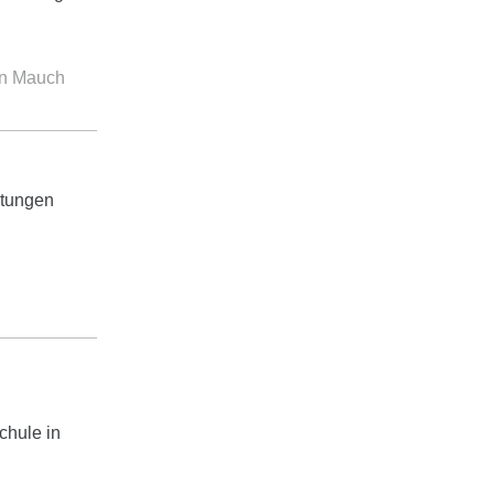
mon Mauch
htungen
chule in