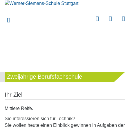
submenu
submenu
submenu
submenu
submenu
submenu
submenu
Zweijährige Berufsfachschule
submenu
submenu
Ihr Ziel
submenu
Mittlere Reife.
submenu
Sie interessieren sich für Technik?
submenu
Sie wollen heute einen Einblick gewinnen in Aufgaben der