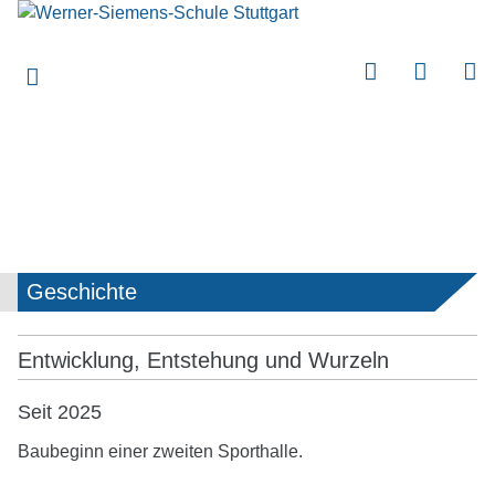
submenu
submenu
submenu
submenu
submenu
submenu
submenu
Geschichte
submenu
submenu
Entwicklung, Entstehung und Wurzeln
submenu
Seit 2025
submenu
Baubeginn einer zweiten Sporthalle.
submenu