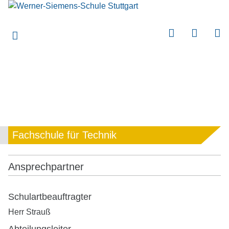
submenu
submenu
submenu
submenu
submenu
submenu
submenu
Fachschule für Technik
submenu
submenu
Ansprechpartner
submenu
submenu
Schulartbeauftragter
Herr Strauß
submenu