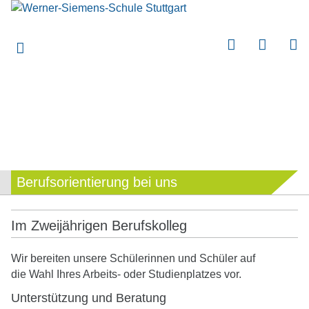
submenu
submenu
submenu
submenu
submenu
submenu
submenu
Berufsorientierung bei uns
submenu
submenu
Im Zweijährigen Berufskolleg
submenu
submenu
Wir bereiten unsere Schülerinnen und Schüler auf
die Wahl Ihres Arbeits- oder Studienplatzes vor.
submenu
Unterstützung und Beratung