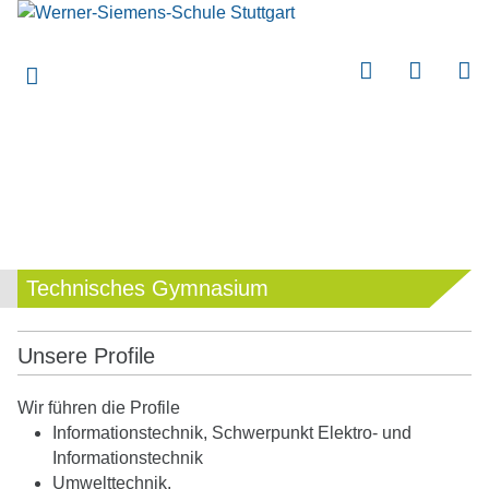
submenu
submenu
submenu
submenu
submenu
submenu
submenu
Technisches Gymnasium
submenu
submenu
Unsere Profile
submenu
Wir führen die Profile
submenu
Informationstechnik, Schwerpunkt Elektro- und
Informationstechnik
submenu
Umwelttechnik.